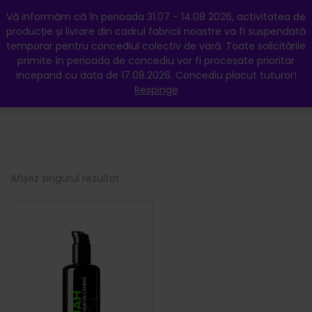
My Account
Favorite
Hartă
Vă informăm că în perioada 31.07 - 14.08 2026, activitatea de
producție și livrare din cadrul fabricii noastre va fi suspendată
temporar pentru concediul colectiv de vară. Toate solicitările
primite în perioada de concediu vor fi procesate prioritar
incepand cu data de 17.08.2026. Concediu placut tuturor!
Respinge
0
Afișez singurul rezultat