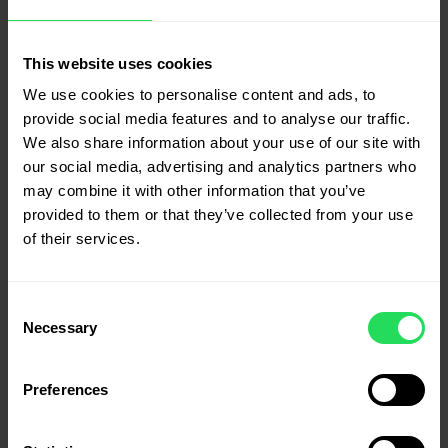
Semințe decorticate de cânepă 1000 g
This website uses cookies
78.00
lei
We use cookies to personalise content and ads, to
provide social media features and to analyse our traffic.
We also share information about your use of our site with
Semințe decorticate de cânepă 500 g
our social media, advertising and analytics partners who
45.00
lei
may combine it with other information that you’ve
provided to them or that they’ve collected from your use
of their services.
ETICHETE
Consent
Necessary
Selection
Batoane cânepă
Breakfast Detox
Breakfast Detox ECO
busuioc
canepa
Preferences
Capsule ulei cânepă
cereale
ciocolata