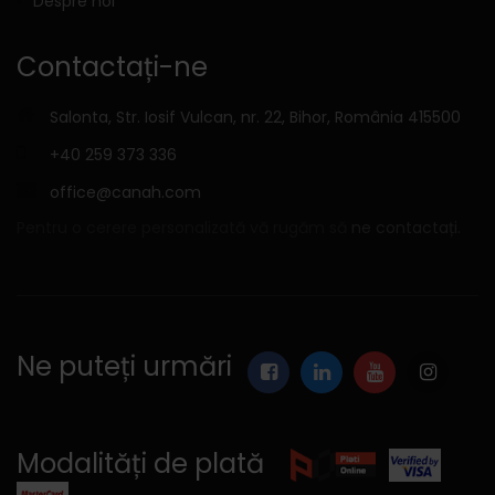
Despre noi
Contactați-ne
Salonta, Str. Iosif Vulcan, nr. 22, Bihor, România 415500
+40 259 373 336
office@canah.com
Pentru o cerere personalizată vă rugăm să
ne contactați.
Ne puteți urmări
Modalități de plată