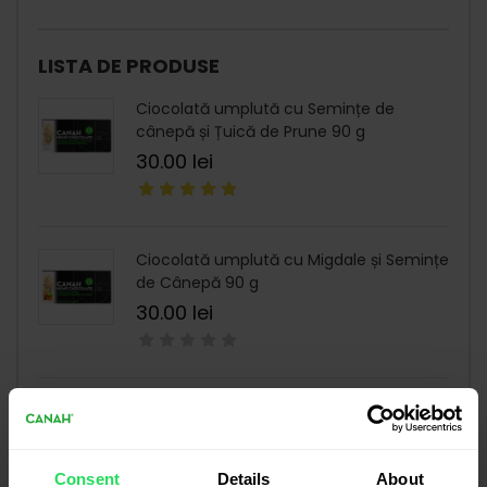
LISTA DE PRODUSE
Ciocolată umplută cu Semințe de
cânepă și Țuică de Prune 90 g
30.00
lei
Ciocolată umplută cu Migdale și Semințe
de Cânepă 90 g
30.00
lei
Loțiune cu ulei de cânepă 200 ml
76.00
lei
Consent
Details
About