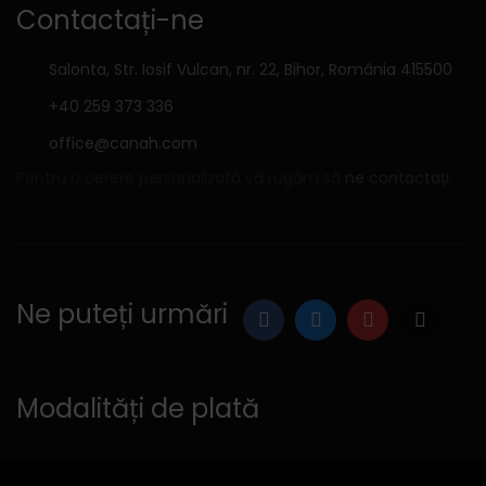
Contactați-ne
Salonta, Str. Iosif Vulcan, nr. 22, Bihor, România 415500
+40 259 373 336
office@canah.com
Pentru o cerere personalizată vă rugăm să
ne contactați.
Ne puteți urmări
Modalități de plată