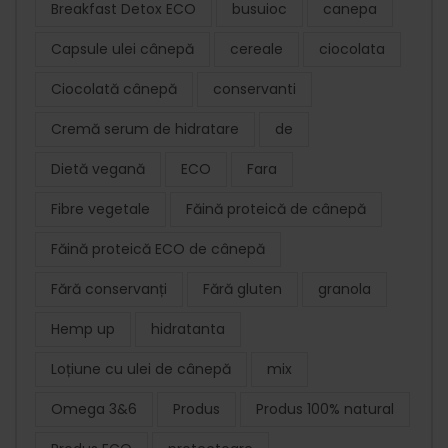
Breakfast Detox ECO
busuioc
canepa
Capsule ulei cânepă
cereale
ciocolata
Ciocolată cânepă
conservanti
Cremă serum de hidratare
de
Dietă vegană
ECO
Fara
Fibre vegetale
Făină proteică de cânepă
Făină proteică ECO de cânepă
Fără conservanți
Fără gluten
granola
Hemp up
hidratanta
Loțiune cu ulei de cânepă
mix
Omega 3&6
Produs
Produs 100% natural