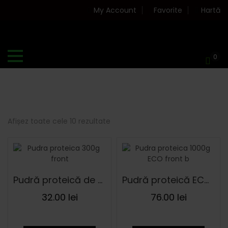
My Account
Favorite
Hartă
0
Afișez toate cele 10 rezultate
Sortat
după
cele
mai
Pudră proteică de cânepă 300 g
Pudră proteică ECO de cânepă 1000 g
recente
32.00
lei
76.00
lei