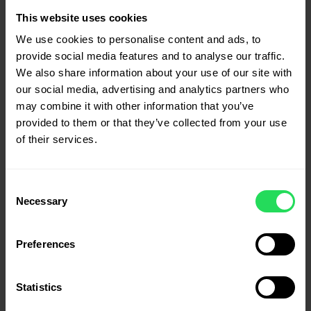
cânepă și Țuică de Prune 90 g
This website uses cookies
30.00
lei
We use cookies to personalise content and ads, to
provide social media features and to analyse our traffic.
We also share information about your use of our site with
Ciocolată umplută cu Migdale și Semințe
our social media, advertising and analytics partners who
de Cânepă 90 g
may combine it with other information that you’ve
30.00
lei
provided to them or that they’ve collected from your use
of their services.
Loțiune cu ulei de cânepă 200 ml
Consent
76.00
lei
Necessary
Selection
Preferences
Statistics
Semințe decorticate de cânepă 1000 g