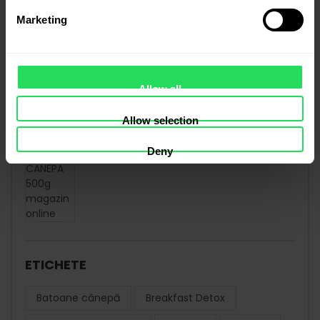
78.00
lei
Marketing
Allow all
Allow selection
Semințe decorticate de cânepă 500 g
45.00
lei
Deny
ETICHETE
Batoane cânepă
Breakfast Detox