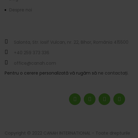
Despre noi
Contactați-ne
Salonta, Str. Iosif Vulcan, nr. 22, Bihor, România 415500
+40 259 373 336
office@canah.com
Pentru o cerere personalizată vă rugăm să
ne contactați.
Ne puteți urmări
Modalități de plată
Copyright © 2022 CANAH INTERNATIONAL - Toate drepturile