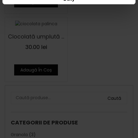
Adaugă În Coș
Ciocolată umplută cu Semințe de cânepă și Țuică de Prune 90 g
30.00
lei
Adaugă În Coș
Caută
CATEGORII DE PRODUSE
Granola
(3)