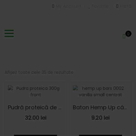
My Account
Favorite
Hartă
0
Afișez toate cele 35 de rezultate
Sortat
după
cele
mai
Pudră proteică de cânepă 300 g
Baton Hemp Up cânepă cu vanilie și susan ECO 48 g
recente
32.00
lei
9.20
lei