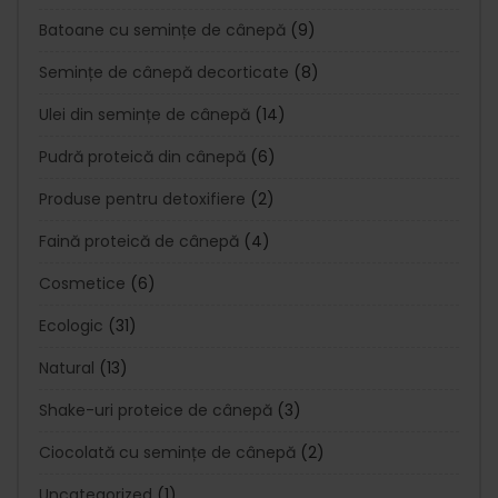
Batoane cu semințe de cânepă
(9)
Semințe de cânepă decorticate
(8)
Ulei din semințe de cânepă
(14)
Pudră proteică din cânepă
(6)
Produse pentru detoxifiere
(2)
Faină proteică de cânepă
(4)
Cosmetice
(6)
Ecologic
(31)
Natural
(13)
Shake-uri proteice de cânepă
(3)
Ciocolată cu semințe de cânepă
(2)
Uncategorized
(1)