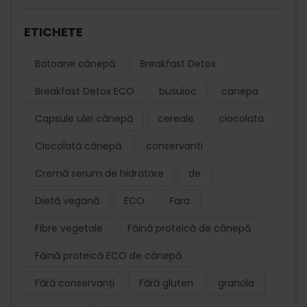
ETICHETE
Batoane cânepă
Breakfast Detox
Breakfast Detox ECO
busuioc
canepa
Capsule ulei cânepă
cereale
ciocolata
Ciocolată cânepă
conservanti
Cremă serum de hidratare
de
Dietă vegană
ECO
Fara
Fibre vegetale
Făină proteică de cânepă
Făină proteică ECO de cânepă
Fără conservanți
Fără gluten
granola