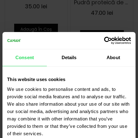
Pudră proteică de cânepă 500 g
35.00
lei
47.00
lei
Adaugă În Coș
Adaugă În Coș
Consent
Details
About
Semințe decorticate de cânepă 300 g
This website uses cookies
Semințe decorticate de cânepă 100 g
33.00
lei
We use cookies to personalise content and ads, to
17.00
lei
provide social media features and to analyse our traffic.
We also share information about your use of our site with
Adaugă În Coș
our social media, advertising and analytics partners who
Adaugă În Coș
may combine it with other information that you’ve
provided to them or that they’ve collected from your use
of their services.