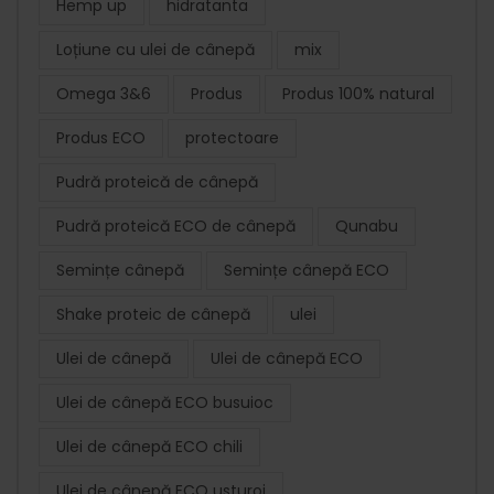
Hemp up
hidratanta
Loțiune cu ulei de cânepă
mix
Omega 3&6
Produs
Produs 100% natural
Produs ECO
protectoare
Pudră proteică de cânepă
Pudră proteică ECO de cânepă
Qunabu
Semințe cânepă
Semințe cânepă ECO
Shake proteic de cânepă
ulei
Ulei de cânepă
Ulei de cânepă ECO
Ulei de cânepă ECO busuioc
Ulei de cânepă ECO chili
Ulei de cânepă ECO usturoi