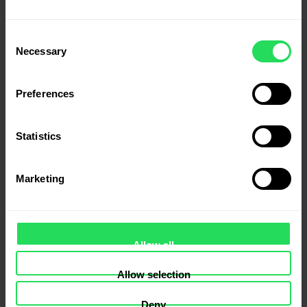
Consent
Necessary
Selection
Semințe decorticate de cânepă 500 g
Semințe decorticate de cânepă 1000 g
45.00
lei
78.00
lei
Preferences
Adaugă În Coș
Adaugă În Coș
Statistics
Marketing
Ciocolată umplută cu Migdale și Semințe de Cânepă 90 g
30.00
lei
Loțiune cu ulei de cânepă 200 ml
Allow all
76.00
lei
Allow selection
Adaugă În Coș
Deny