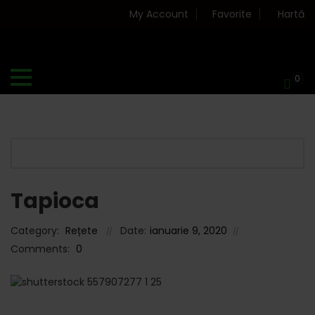
My Account
Favorite
Hartă
0
Tapioca
Category:
Rețete
Date:
ianuarie 9, 2020
Comments:
0