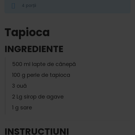
4 porții
Tapioca
INGREDIENTE
500 ml lapte de cânepă
100 g perle de tapioca
3 ouă
2 Lg sirop de agave
1 g sare
INSTRUCȚIUNI