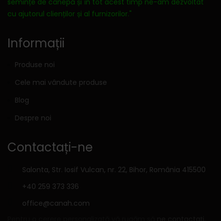
semințe de cânepă și în tot acest timp ne-am dezvoltat
cu ajutorul clienților și al furnizorilor."
Informații
Produse noi
Cele mai vândute produse
Blog
Despre noi
Contactați-ne
Salonta, Str. Iosif Vulcan, nr. 22, Bihor, România 415500
+40 259 373 336
office@canah.com
Pentru o cerere personalizată vă rugăm să
ne contactați.