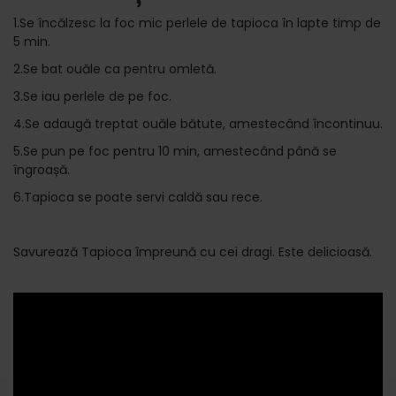
1.Se încălzesc la foc mic perlele de tapioca în lapte timp de
5 min.
2.Se bat ouăle ca pentru omletă.
3.Se iau perlele de pe foc.
4.Se adaugă treptat ouăle bătute, amestecând încontinuu.
5.Se pun pe foc pentru 10 min, amestecând până se
îngroașă.
6.Tapioca se poate servi caldă sau rece.
Savurează Tapioca împreună cu cei dragi. Este delicioasă.