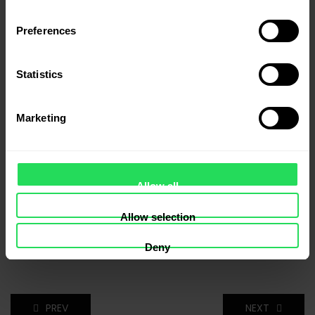
Preferences
Semințe decorticate de cânepă ECO 500 g
Statistics
52.00
lei
Marketing
Adaugă În Coș
Allow all
Allow selection
Tags:
Tapioca
Deny
PREV
NEXT