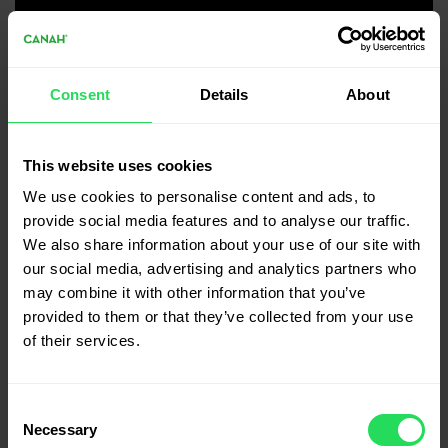
Consent
Details
About
This website uses cookies
We use cookies to personalise content and ads, to
provide social media features and to analyse our traffic.
We also share information about your use of our site with
Semințe decorticate de cânepă 300 g
Semințe decorticate de cânepă 500 g
our social media, advertising and analytics partners who
33.00
lei
45.00
lei
may combine it with other information that you’ve
provided to them or that they’ve collected from your use
of their services.
Adaugă În Coș
Adaugă În Coș
Consent
Necessary
Selection