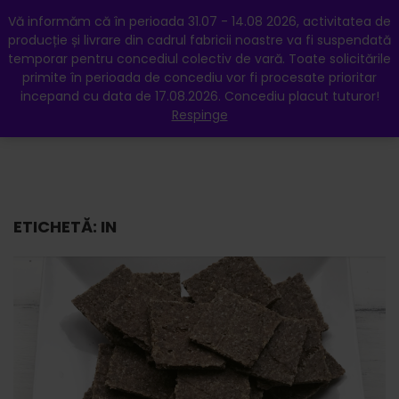
My Account
Favorite
Hartă
Vă informăm că în perioada 31.07 - 14.08 2026, activitatea de
producție și livrare din cadrul fabricii noastre va fi suspendată
temporar pentru concediul colectiv de vară. Toate solicitările
primite în perioada de concediu vor fi procesate prioritar
incepand cu data de 17.08.2026. Concediu placut tuturor!
Respinge
0
ETICHETĂ:
IN