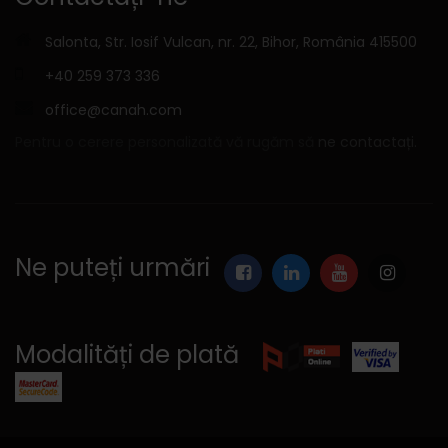
Salonta, Str. Iosif Vulcan, nr. 22, Bihor, România 415500
+40 259 373 336
office@canah.com
Pentru o cerere personalizată vă rugăm să
ne contactați.
Ne puteți urmări
Modalități de plată