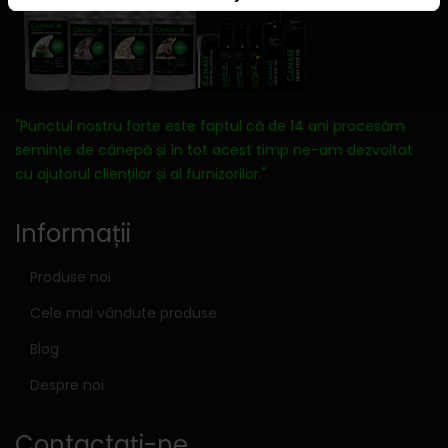
"Punctul nostru forte este faptul că de 14 ani procesăm
semințe de cânepă și în tot acest timp ne-am dezvoltat
cu ajutorul clienților și al furnizorilor."
Informații
Produse noi
Cele mai vândute produse
Blog
Despre noi
Contactați-ne