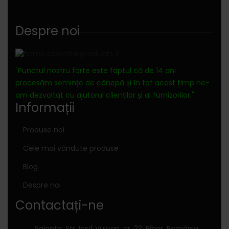
Despre noi
"Punctul nostru forte este faptul că de 14 ani
procesăm semințe de cânepă și în tot acest timp ne-
am dezvoltat cu ajutorul clienților și al furnizorilor."
Informații
Produse noi
Cele mai vândute produse
Blog
Despre noi
Contactați-ne
Salonta, Str. Iosif Vulcan, nr. 22, Bihor, România