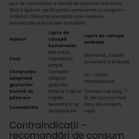
plus de comoditate și durată de păstrare mai mare,
fiind o opțiune rapidă pentru persoanele cu program
încărcat. Diferențe principale între varianta
homemade și produsele ambalate:
Lapte de
Lapte de cânepă
Aspect
cânepă
ambalat
homemade
Mai redus,
Mai ridicat, include
Cost
ingrediente
procesare și ambalaj
simple
Compoziție
Complet –
Fix – rețetă
adaptată
adaptat
standardizată
gusturilor
gusturilor
Durată de
Până la 3 zile la
Termen mai lung, 7–
păstrare
frigider
10 zile sau mai mult
Necesită timp
Gata de consum,
Comoditate
de preparare
rapid
Contraindicații –
recomandări de consum