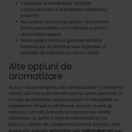
Contribuie la menținerea sănătății
cardiovasculare și la susținerea sistemului
imunitar.
Nu conține lactoză sau gluten, fiind potrivit
pentru persoanele cu intoleranțe și pentru
alimentația vegană.
Poate sprijini controlul greutății datorită
conținutului de proteine ușor digerabile și
senzației de sațietate pe care o oferă.
Alte opțiuni de
aromatizare
Gustul natural al laptelui de cânepă poate fi considerat
neutru sau mai puțin familiar pentru unele persoane. În
funcție de preferințe, băutura poate fi îmbogățită cu
ingrediente simple și sănătoase, precum pudră de
roșcove, curmale, banană, scorțișoară sau vanilie,
obținându-se astfel o aromă mai intensă și mai
plăcută. Laptele de cânepă este potrivit și pentru alte
preparate, precum
smoothie-uri
,
milkshake-uri
sau