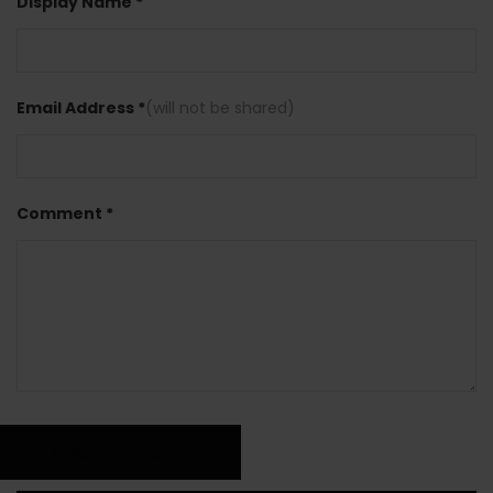
Display Name *
Email Address *
(will not be shared)
Comment *