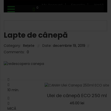
My Account
Favorite
Hartă
0
Lapte de cânepă
Category:
Rețete
Date:
decembrie 19, 2019
Comments:
0
10 min.
Ulei de cânepă ECO 250 ml
46.00
lei
MICĂ