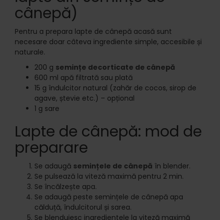
cânepă)
Pentru a prepara lapte de cânepă acasă sunt
necesare doar câteva ingrediente simple, accesibile și
naturale.
200 g
semințe decorticate de cânepă
600 ml apă filtrată sau plată
15 g îndulcitor natural (zahăr de cocos, sirop de
agave, ștevie etc.) – opțional
1 g sare
Lapte de cânepă: mod de
preparare
Se adaugă
semințele de cânepă
în blender.
Se pulsează la viteză maximă pentru 2 min.
Se încălzește apa.
Se adaugă peste semințele de cânepă apa
călduță, îndulcitorul și sarea.
Se blenduiesc ingredientele la viteză maximă