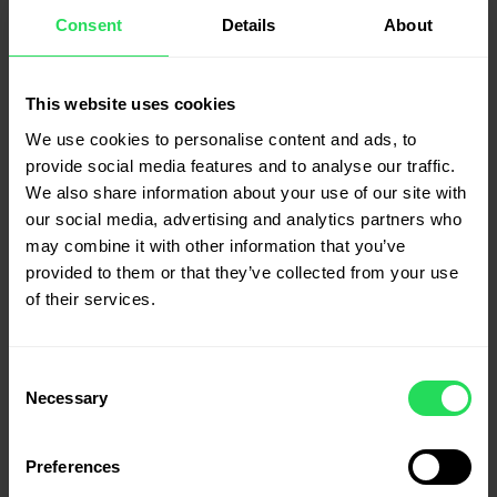
imunitar
Consent
Details
About
Proteina globulara ce se gaseste in canepa produce
anticorpi ce ataca si neutralizeaza toxinele si virusii.
Corpul nostru poate produce si singur aceasta proteina
This website uses cookies
globulara, dar ii putem usura sarcina consumand direct
We use cookies to personalise content and ads, to
aceasta proteina din canepa. Astfel, ea se poate
provide social media features and to analyse our traffic.
transforma mai usor in hormoni si enzime de care corpul
We also share information about your use of our site with
are nevoie.
our social media, advertising and analytics partners who
may combine it with other information that you’ve
Consumand alimente bogate in acest tip de proteina,
provided to them or that they’ve collected from your use
corpului nostru ii va fi mult mai usor sa se protejeze de
of their services.
raceli, iar sistemul imunitar nu va avea de suferit.
Consent
PREV
NEXT
Necessary
Selection
Preferences
BE THE FIRST TO COMMENT “PROTEINELE DIN