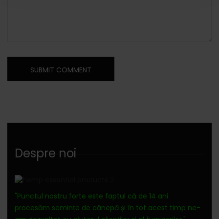
Despre noi
"Punctul nostru forte este faptul că de 14 ani
procesăm semințe de cânepă și în tot acest timp ne-