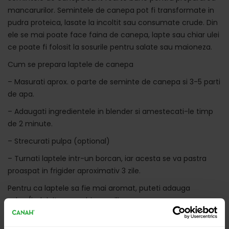
mancarurilor. Semintele de canepa pot fi transformate in
pudra proteica, lasate la incoltit sau consumate crude. Din
ele se mai poate face faina de canepa, lapte sau chiar ulei
ce poate fi folosit la sosurile pentru salate sau maioneza.
Cum se prepara laptele de canepa
– Masurati aprox. o parte de seminte de canepa si 3-5 parti
de apa.
– Adaugati ingredientele in blender si amestecati-le timp
de 2 minute.
– Strecurati pulpa (optional)
– Turnati laptele intr-un borcan, iar acesta se va pastra
proaspat in frigider aproximativ 3 zile.
Pentru ca laptele sa fie mai aromat, puteti adauga
zahar/indulcitor sau chiar vanilie.
Proteina de canepa poate fi de ajutor pentru sistemul