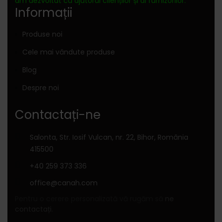
am dezvoltat cu ajutorul clienților și al furnizorilor."
Informații
Produse noi
Cele mai vândute produse
Blog
Despre noi
Contactați-ne
Salonta, Str. Iosif Vulcan, nr. 22, Bihor, România
415500
+40 259 373 336
office@canah.com
Pentru o cerere personalizată vă rugăm să
ne
contactați.