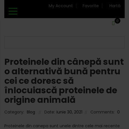
My Account
Favorite
Hartă
0
Proteinele din cânepă sunt
o alternativă bună pentru
cei ce doresc să
înlocuiască proteinele de
origine animală
Category:
Blog
Date:
iunie 30, 2021
Comments:
0
Proteinele din canepa sunt unele dintre cele mai recente