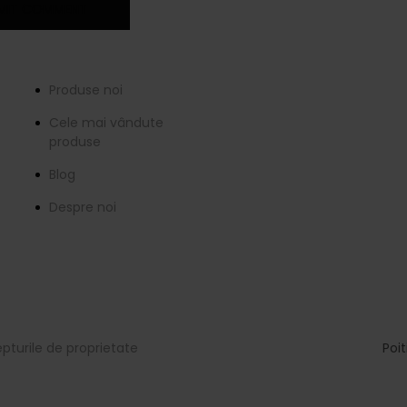
Informații
Produse noi
Cele mai vândute
produse
Blog
Despre noi
Modalități de pl
turile de proprietate
Poit