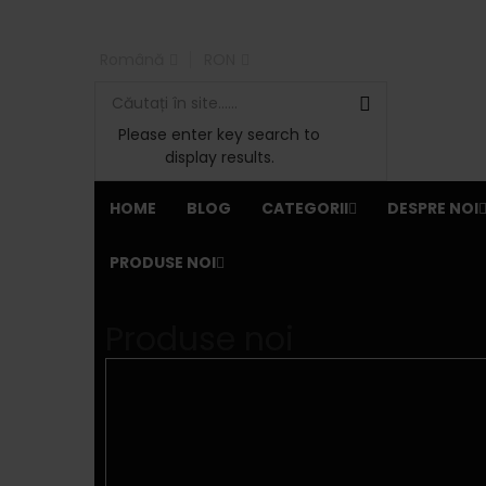
Română
RON
Please enter key search to
display results.
HOME
BLOG
CATEGORII
DESPRE NOI
PRODUSE NOI
Produse noi