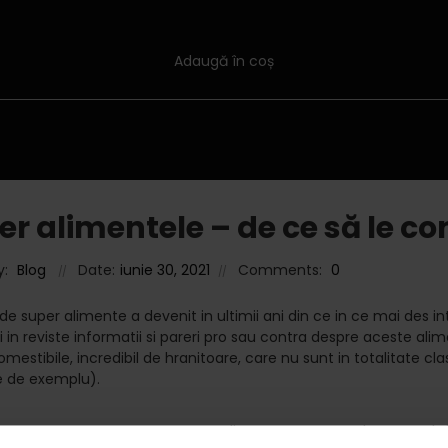
Adaugă în coș
er alimentele – de ce să le
y:
Blog
Date:
iunie 30, 2021
Comments:
0
 de super alimente a devenit in ultimii ani din ce in ce mai des i
si in reviste informatii si pareri pro sau contra despre aceste al
omestibile, incredibil de hranitoare, care nu sunt in totalitate c
e de exemplu).
e ce sa mancam aceste super alimente? Raspunsul este unul s