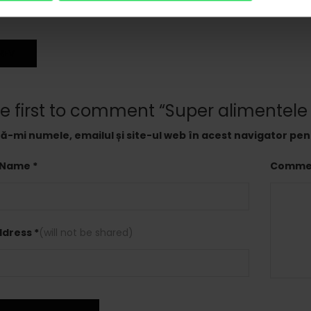
 dvs daca considerati ca merita sa renuntati la suplimentele su
REV
he first to comment “Super alimentel
ă-mi numele, emailul și site-ul web în acest navigator pe
 Name *
Commen
ddress *
(will not be shared)