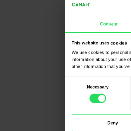
ca major
Totusi, 
alegem s
Semintel
Consent
de canep
acizii e
This website uses cookies
Aloe Ver
confera 
We use cookies to personalis
precum s
information about your use of
Nuca de c
other information that you’ve
studii f
pentru s
Consent
Boabele 
Necessary
Selection
printre c
Spirulin
Aceasta 
rau (LDL
echival
Deny
Acestea 