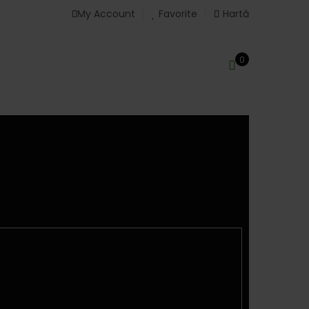
My Account
Favorite
Hartă
0