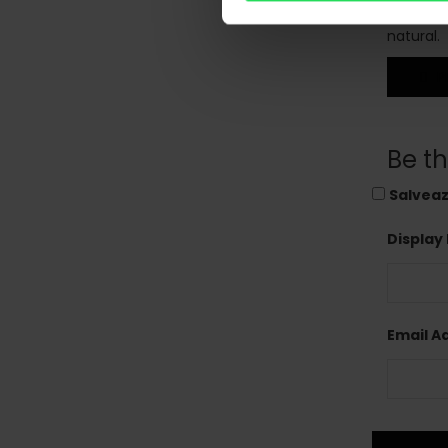
alegerea
natural.
P
Be t
Salveaz
Display
Email A