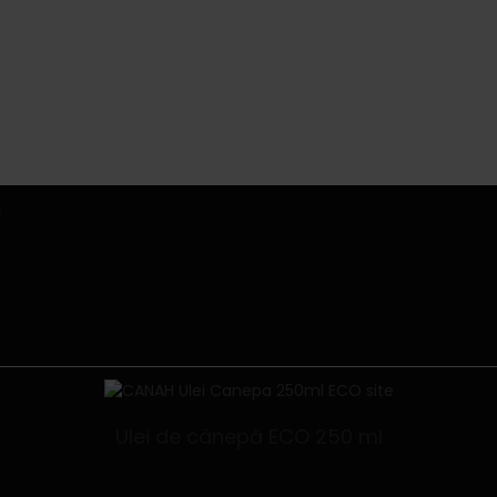
Ulei de cânepă ECO 250 ml
46.00
lei