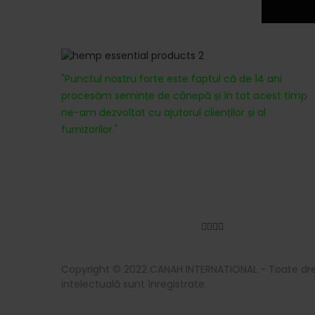
Despre noi
"Punctul nostru forte este faptul că de 14 ani
procesăm semințe de cânepă și în tot acest timp
ne-am dezvoltat cu ajutorul clienților și al
furnizorilor."
Ne puteți urmări
Copyright © 2022 CANAH INTERNATIONAL - Toate drep
intelectuală sunt înregistrate.