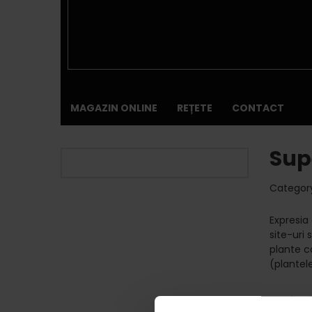
MAGAZIN ONLINE
REȚETE
CONTACT
Sup
Categor
Expresia
site-uri 
plante c
(plantel
Asadar d