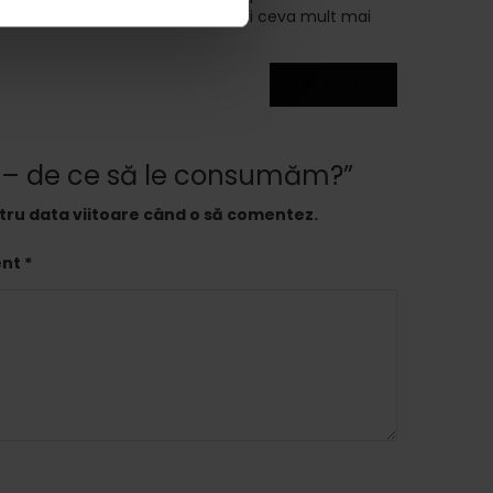
b forma de tablete si sa incercati ceva mult mai
NEXT
e – de ce să le consumăm?”
ntru data viitoare când o să comentez.
t *