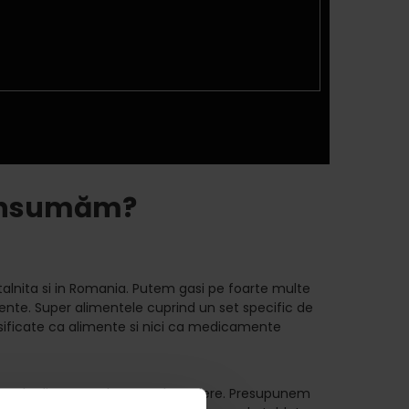
 consumăm?
ntalnita si in Romania. Putem gasi pe foarte multe
imente. Super alimentele cuprind un set specific de
lasificate ca alimente si nici ca medicamente
implu din punctul nostru de vedere. Presupunem