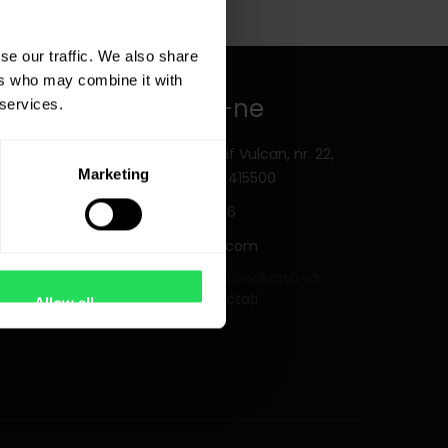
se our traffic. We also share
ers who may combine it with
Contactați-ne
 services.
Salonta, Str. Iosif Vulcan, nr. 22,
Marketing
Bihor, România 415500
+40 259 373 336
office@canah.com
Pentru o cerere personalizată vă
rugăm să
ne contactați.
Allow all