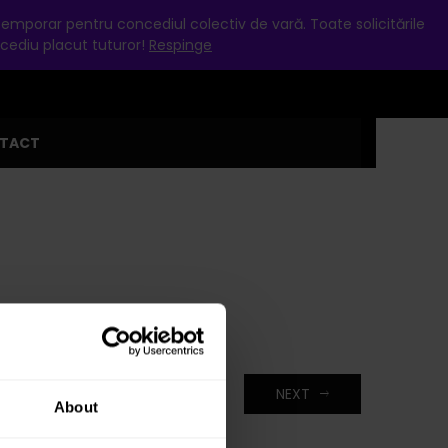
My Account
Favorite
Hartă
 temporar pentru concediul colectiv de vară. Toate solicitările
ncediu placut tuturor!
Respinge
0
TACT
NEXT
About