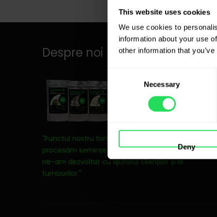
This website uses cookies
We use cookies to personalis
information about your use of
Despre noi
other information that you’ve
Consent
Necessary
Selection
"Punctul nostru forte este faptul că de 14 ani
Deny
procesăm semințe de cânepă și în tot acest timp
ne-am dezvoltat cu ajutorul clienților și al
furnizorilor."