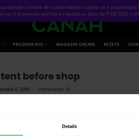
producție și livrare din cadrul fabricii noastre va fi suspendată
u vor fi procesate prioritar incepand cu data de 17.08.2026. Co
PRODUSE NOI
MAGAZIN ONLINE
REȚETE
CON
tent before shop
bruarie 5, 2018
Comments:
0
REV
Details