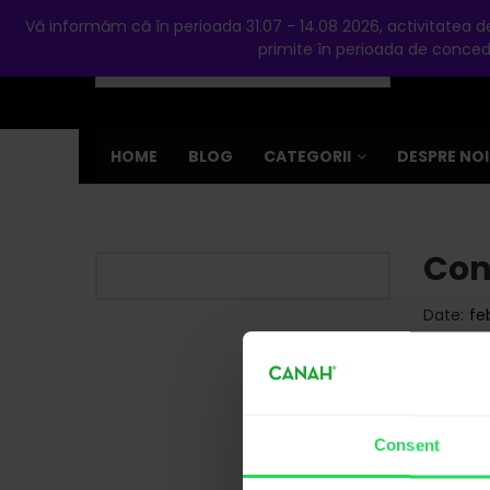
Română
RON
Vă informăm că în perioada 31.07 - 14.08 2026, activitatea de 
primite în perioada de concedi
HOME
BLOG
CATEGORII
DESPRE NOI
Con
Date:
fe
P
Consent