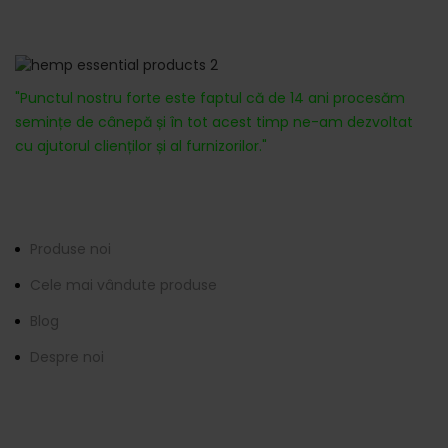
Despre noi
"Punctul nostru forte este faptul că de 14 ani procesăm
semințe de cânepă și în tot acest timp ne-am dezvoltat
cu ajutorul clienților și al furnizorilor."
Informații
Produse noi
Cele mai vândute produse
Blog
Despre noi
Contactați-ne