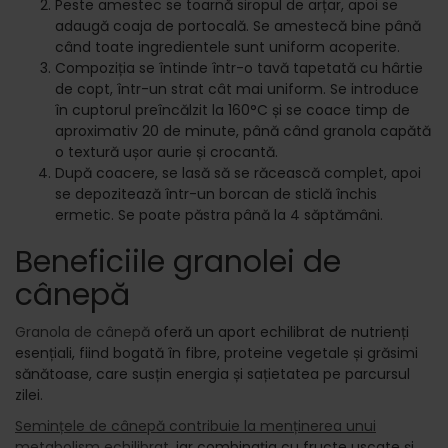
Peste amestec se toarnă siropul de arțar, apoi se
adaugă coaja de portocală. Se amestecă bine până
când toate ingredientele sunt uniform acoperite.
Compoziția se întinde într-o tavă tapetată cu hârtie
de copt, într-un strat cât mai uniform. Se introduce
în cuptorul preîncălzit la 160°C și se coace timp de
aproximativ 20 de minute, până când granola capătă
o textură ușor aurie și crocantă.
După coacere, se lasă să se răcească complet, apoi
se depozitează într-un borcan de sticlă închis
ermetic. Se poate păstra până la 4 săptămâni.
Beneficiile granolei de
cânepă
Granola de cânepă
oferă un aport echilibrat de nutrienți
esențiali, fiind bogată în fibre, proteine vegetale și grăsimi
sănătoase, care susțin energia și sațietatea pe parcursul
zilei.
Semințele de cânepă contribuie la menținerea unui
metabolism echilibrat
, iar combinația cu fructe uscate și