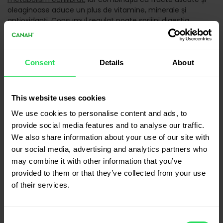
oleaginoase aduce un plus de vitamine, minerale și
antioxidanți. Consumul regulat poate sprijini digestia,
susține sistemul imunitar și ajută la menținerea unui stil de
viață sănătos.
În plus, este o opțiune practică și versatilă, ușor de integrat
Consent
Details
About
în alimentația zilnică, fie la micul dejun, fie ca gustare
nutritivă între mese.
Descoperă produsele
This website uses cookies
Canah
We use cookies to personalise content and ads, to
provide social media features and to analyse our traffic.
Pentru preparate delicioase și echilibrate,
produsele Canah
We also share information about your use of our site with
oferă ingrediente naturale, atent selecționate, potrivite
our social media, advertising and analytics partners who
pentru un stil de viață sănătos. Fie că pregătești rețete
may combine it with other information that you’ve
pentru mic dejun sau gustări nutritive, calitatea
provided to them or that they’ve collected from your use
ingredientelor face diferența în gust și beneficii.
of their services.
Gama include
semințe decorticate de cânepă
, ideale
pentru rețete precum granola sau
smoothie-uri
. De
asemenea, poți integra în alimentația zilnică
uleiul de
Consent