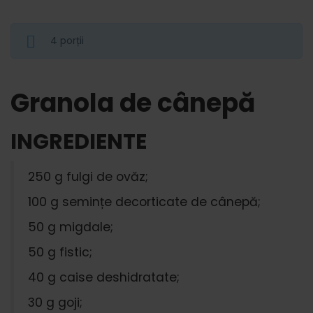
4 porții
Granola de cânepă
INGREDIENTE
250 g fulgi de ovăz;
100 g semințe decorticate de cânepă;
50 g migdale;
50 g fistic;
40 g caise deshidratate;
30 g goji;