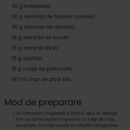
30 g merișoare;
30 g semințe de floarea soarelui;
30 g semințe de dovleac;
15 g semințe de susan;
15 g semințe de in;
15 g stafide;
10 g coajă de portocală;
90 ml sirop de arțar bio.
Mod de preparare
Se mărunțesc migdalele și fisticul, apoi se adaugă
într-un bol încăpător împreună cu fulgii de ovăz,
semințele, fructele uscate și celelalte oleaginoase.