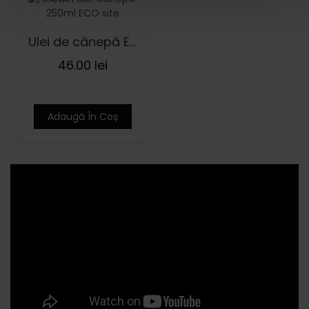
Ulei de cânepă ECO 250 ml
46.00
lei
Adaugă În Coș