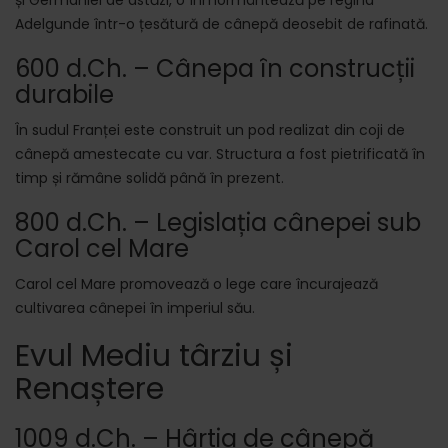
și Germaniei de astăzi, o înmormântează pe regina
Adelgunde într-o țesătură de cânepă deosebit de rafinată.
600 d.Ch. – Cânepa în construcții
durabile
În sudul Franței este construit un pod realizat din coji de
cânepă amestecate cu var. Structura a fost pietrificată în
timp și rămâne solidă până în prezent.
800 d.Ch. – Legislația cânepei sub
Carol cel Mare
Carol cel Mare promovează o lege care încurajează
cultivarea cânepei în imperiul său.
Evul Mediu târziu și
Renaștere
1009 d.Ch. – Hârtia de cânepă