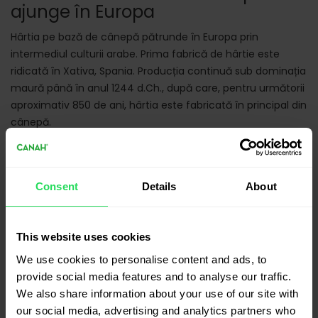
ajunge în Europa
Hârtia pe bază de cânepă pătrunde în Europa prin
intermediul culturii arabe. Prima fabrică de hârtie este
ridicată în Xativa, Spania. Producția continuă sub dominația
maură până în anul 1244 d.Ch., după care, pentru următorii
aproximativ 850 de ani, hârtia este fabricată în principal din
cânepă.
1100 d.Ch. – Cânepa în alimentația
medievală
Consent
Details
About
Cavalerii din Evul Mediu beau bere de cânepă, considerată
o băutură nutritivă.
This website uses cookies
1215 d.Ch. – Magna Carta și hârtia
de cânepă
We use cookies to personalise content and ads, to
provide social media features and to analyse our traffic.
Magna Carta, document fundamental în evoluţia dreptului
We also share information about your use of our site with
constituţional, este redactată pe hârtie de cânepă.
our social media, advertising and analytics partners who