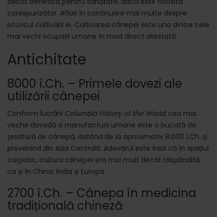
decât benefică pentru sănătate, dacă este folosită
corespunzător. Aflați în continuare mai multe despre
istoricul cultivării ei. Cultivarea cânepei este una dintre cele
mai vechi ocupații umane în mod direct atestată.
Antichitate
8000 î.Ch. – Primele dovezi ale
utilizării cânepei
Conform lucrării
Columbia History of the World
, cea mai
veche dovadă a manufacturii umane este o bucată de
țesătură de cânepă, datând de la aproximativ 8.000 î.Ch. și
provenind din Asia Centrală. Adevărul este însă că în spațiul
carpatic, cultura cânepei era mai mult decât răspândită,
ca și în China, India și Europa.
2700 î.Ch. – Cânepa în medicina
tradițională chineză