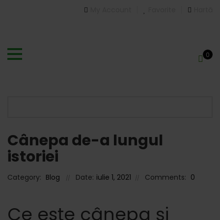
My Account
Favorite
Hartă
0
Cânepa de-a lungul
istoriei
Category:
Blog
Date:
iulie 1, 2021
Comments:
0
Ce este cânepa și