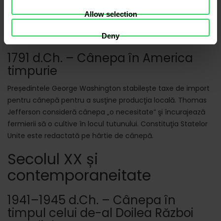
1600 d.Ch. – Cânepa în știință
Allow selection
Galileo Galilei își redactează însemnările științifice pe hârtie
de cânepă.
Deny
1791 d.Ch. – Cânepa în America
timpurie
Președintele George Washington stabilește taxe de import
pentru cânepă pentru a susţine producţia locală. Thomas
Jefferson consideră cânepa „o necesitate” şi încurajează
fermierii să o cultive în locul tutunului. Constituţia Statelor
Unite este redactată pe hârtie de cânepă.
Secolul XX și
contemporaneitate
1941–1945 d.Ch. – Cânepa în
timpul celui de-al Doilea Război