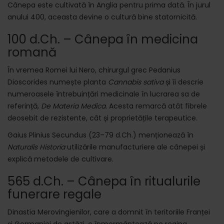
Cânepa este cultivată în Anglia pentru prima dată. În jurul
anului 400, aceasta devine o cultură bine statornicită.
100 d.Ch. – Cânepa în medicina
romană
În vremea Romei lui Nero, chirurgul grec Pedanius
Dioscorides numește planta
Cannabis sativa
și îi descrie
numeroasele întrebuințări medicinale în lucrarea sa de
referință,
De Materia Medica
. Acesta remarcă atât fibrele
deosebit de rezistente, cât și proprietățile terapeutice.
Gaius Plinius Secundus (23–79 d.Ch.) menționează în
Naturalis Historia
utilizările manufacturiere ale cânepei și
explică metodele de cultivare.
565 d.Ch. – Cânepa în ritualurile
funerare regale
Dinastia Merovingienilor, care a domnit în teritoriile Franței