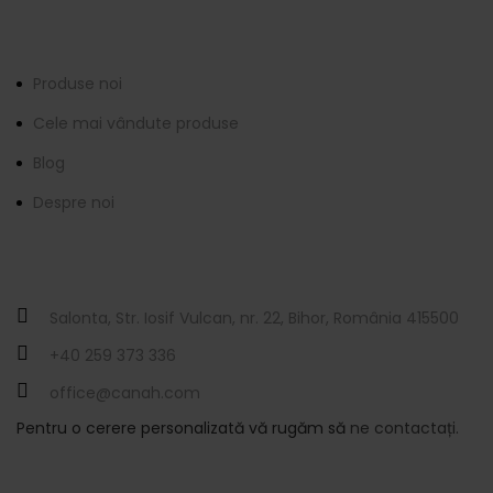
Informații
Produse noi
Cele mai vândute produse
Blog
Despre noi
Contactați-ne
Salonta, Str. Iosif Vulcan, nr. 22, Bihor, România 415500
+40 259 373 336
office@canah.com
Pentru o cerere personalizată vă rugăm să
ne contactați.