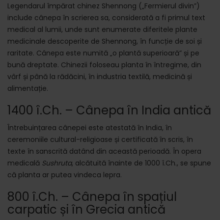
Legendarul împărat chinez Shennong („Fermierul divin”)
include cânepa în scrierea sa, considerată a fi primul text
medical al lumii, unde sunt enumerate diferitele plante
medicinale descoperite de Shennong, în funcție de soi și
raritate. Cânepa este numită „o plantă superioară” și pe
bună dreptate. Chinezii foloseau planta în întregime, din
vârf și până la rădăcini, în industria textilă, medicină și
alimentație.
1400 î.Ch. – Cânepa în India antică
Întrebuințarea cânepei este atestată în India, în
ceremoniile cultural-religioase și certificată în scris, în
texte în sanscrită datând din această perioadă. În opera
medicală
Sushruta
, alcătuită înainte de 1000 î.Ch., se spune
că planta ar putea vindeca lepra.
800 î.Ch. – Cânepa în spațiul
carpatic și în Grecia antică