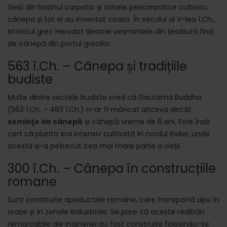
Geții din bazinul carpatic și zonele pericarpatice cultivau
cânepa și tot ei au inventat coasa. În secolul al V-lea î.Ch.,
istoricul grec Herodot descrie veșmintele din țesătură fină
de cânepă din portul grecilor.
563 î.Ch. – Cânepa și tradițiile
budiste
Multe dintre sectele budiste cred că Gautama Buddha
(563 î.Ch. – 483 î.Ch.) n-ar fi mâncat altceva decât
seminţe de cânepă
și cânepă vreme de 6 ani. Este însă
cert că planta era intensiv cultivată în nordul Indiei, unde
acesta și-a petrecut cea mai mare parte a vieții.
300 î.Ch. – Cânepa în construcțiile
romane
Sunt construite apeductele romane, care transportă apa în
orașe și în zonele industriale. Se pare că aceste realizări
remarcabile ale ingineriei au fost construite folosindu-se