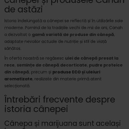
cânepei și produsele Canah
de astăzi
Istoria îndelungată a cânepei se reflectă și în utilizările sale
moderne. Pornind de la tradițiile vechi de mii de ani, Canah
a dezvoltat o
gamă variată de produse din cânepă
,
adaptate nevoilor actuale de nutriție și stil de viață
sănătos.
În oferta noastră se regăsesc
ulei de cânepă presat la
rece
,
semințe de cânepă decorticate
,
pudre proteice
din cânepă
, precum și
produse ECO și uleiuri
aromatizate
, realizate din materie primă atent
selecționată.
Întrebări frecvente despre
istoria cânepei
Cânepa și marijuana sunt același