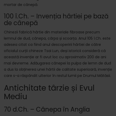
mortar de cânepă.
100 î.Ch. – Invenția hârtiei pe bază
de cânepă
Chinezii fabrică hârtie din materiale fibroase precum
lemnul de dud, cânepa, cârpa și scoarța. Anul 105 î.Ch. este
adesea citat ca fiind anul descoperirii hârtiei de către
oficialul curții chineze Tsai Lun, deși istoricii consideră că
această invenție ar fi avut loc cu aproximativ 200 de ani
mai devreme. Adăugarea cânepei la pulpa de lemn de dud
a dus la obținerea unei hârtii de calitate superioară, invenție
care s-a răspândit ulterior în restul lumii pe Drumul Mătăsii.
Antichitate târzie și Evul
Mediu
70 d.Ch. – Cânepa în Anglia