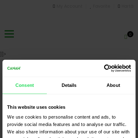
My Account
Favorite
Hartă
0
]]>
[wcv_vendorslist]
Consent
Details
About
Despre noi
This website uses cookies
We use cookies to personalise content and ads, to
"Punctul nostru forte este faptul că de 14 ani procesăm
provide social media features and to analyse our traffic.
semințe de cânepă și în tot acest timp ne-am dezvoltat
We also share information about your use of our site with