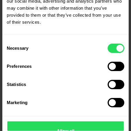
cu ajutorul clienților și al furnizorilor."
our social media, advertising and analytics partners who
may combine it with other information that you’ve
provided to them or that they’ve collected from your use
Informații
of their services.
Produse noi
Cele mai vândute produse
Consent
Necessary
Selection
Blog
Despre noi
Preferences
Contactați-ne
Statistics
Salonta, Str. Iosif Vulcan, nr. 22, Bihor, România 415500
+40 259 373 336
Marketing
office@canah.com
Pentru o cerere personalizată vă rugăm să
ne contactați.
Allow all