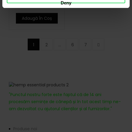
Deny
Adaugă În Coș
1
2
…
6
7
Despre noi
"Punctul nostru forte este faptul că de 14 ani
procesăm semințe de cânepă și în tot acest timp ne-
am dezvoltat cu ajutorul clienților și al furnizorilor."
Informații
Produse noi