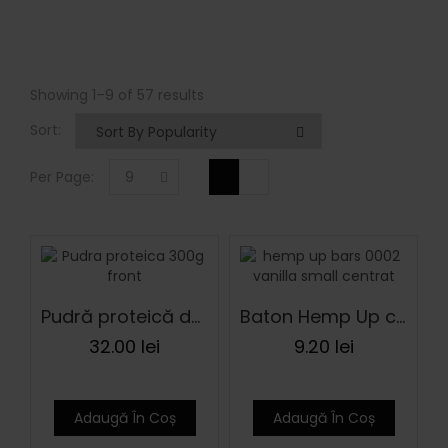
Showing 1–9 of 57 results
Sort:
Per Page:
9
Pudră proteică de cânepă 300 g
Baton Hemp Up cânepă cu vanilie și susan ECO 48 g
32.00
lei
9.20
lei
Adaugă În Coș
Adaugă În Coș