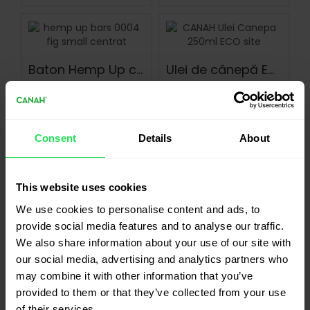
Baton Hemp Up cânepă cu smochine ECO 48 g
Ulei de cânepă ECO 250 ml
9.20
lei
46.00
lei
Consent
Details
About
Adaugă În Coș
Adaugă În Coș
This website uses cookies
We use cookies to personalise content and ads, to
Capsule cu ulei din semințe de in și din semințe de cânepă – Omega 3 – 30 de capsule
provide social media features and to analyse our traffic.
33.00
lei
Granola Protein ECO Hemp Up 400 g
We also share information about your use of our site with
our social media, advertising and analytics partners who
53.00
lei
may combine it with other information that you’ve
Adaugă În Coș
provided to them or that they’ve collected from your use
of their services.