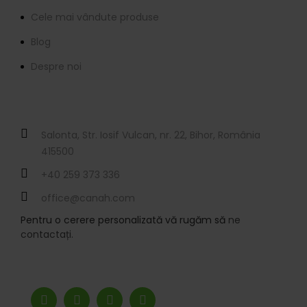
Cele mai vândute produse
Blog
Despre noi
Contactați-ne
Salonta, Str. Iosif Vulcan, nr. 22, Bihor, România
415500
+40 259 373 336
office@canah.com
Pentru o cerere personalizată vă rugăm să
ne
contactați.
Ne puteți urmări