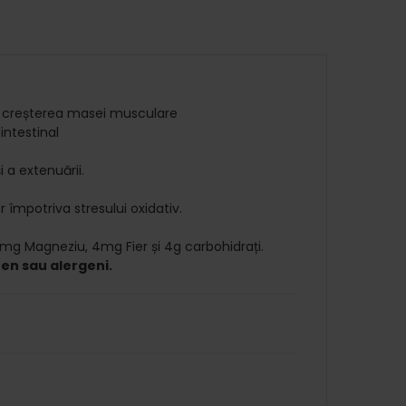
la creșterea masei musculare
intestinal
i a extenuării.
r împotriva stresului oxidativ.
47mg Magneziu, 4mg Fier și 4g carbohidrați.
ten sau alergeni.