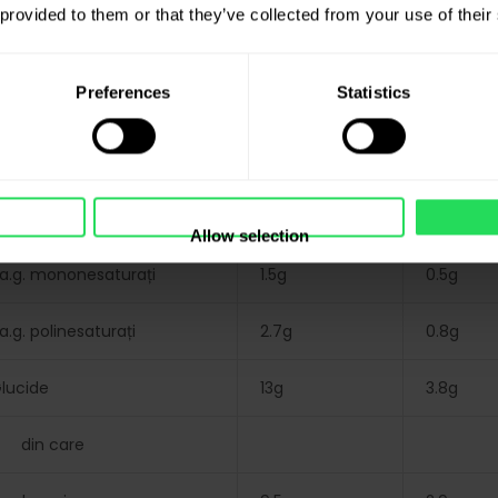
 provided to them or that they’ve collected from your use of their
aloare energetică
330Kcal
99Kcal
Preferences
Statistics
răsimi
10g
3g
in care
acizi grași saturați
5.7g
1.7g
Allow selection
a.g. mononesaturați
1.5g
0.5g
a.g. polinesaturați
2.7g
0.8g
lucide
13g
3.8g
din care