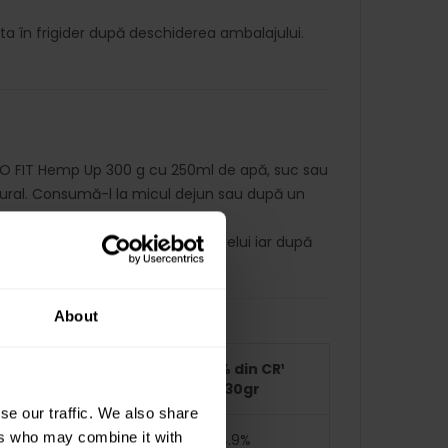
ta în frigider după deschiderea ambalajului.
CO FIT Hemp Up 300 g cu 250ml de apă, suc sau
tural. Consumă-l la micul dejun sau după un
 loc uscat, ferit de razele soarelui iar după
 tip „fermoar”.
About
% din CR¹
% din CR¹
/100gr
/30gr
se our traffic. We also share
ers who may combine it with
16.5%
4.9%