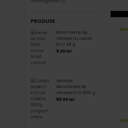
Uncategorized
(1)
DESCRIE
PRODUSE
BEN
Baton Hemp Up
cânepă cu cacao
ECO 48 g
9.20
lei
Semințe
decorticate de
cânepă ECO 1000 g
89.00
lei
DES