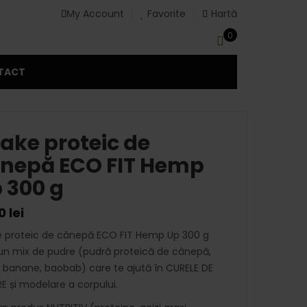
My Account
Favorite
Hartă
0
TACT
ake proteic de
nepă ECO FIT Hemp
 300 g
00
lei
 proteic de cânepă ECO FIT Hemp Up 300 g
un mix de pudre (pudră proteică de cânepă,
, banane, baobab) care te ajută în CURELE DE
RE și modelare a corpului.