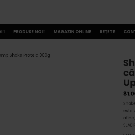
I
PRODUSE NOI
MAGAZIN ONLINE
REȚETE
CON
Sh
câ
Up
81.
Shake
este 
afine
SLĂBI