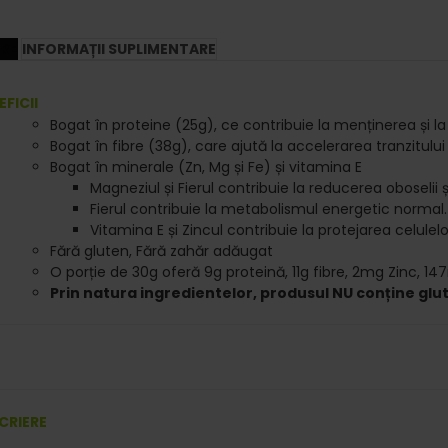
RE
INFORMAȚII SUPLIMENTARE
EFICII
Bogat în proteine (25g), ce contribuie la menținerea și 
Bogat în fibre (38g), care ajută la accelerarea tranzitului 
Bogat în minerale (Zn, Mg și Fe) și vitamina E
Magneziul și Fierul contribuie la reducerea oboselii ș
Fierul contribuie la metabolismul energetic normal.
Vitamina E și Zincul contribuie la protejarea celulelo
Fără gluten, Fără zahăr adăugat
O porție de 30g oferă 9g proteină, 11g fibre, 2mg Zinc, 1
Prin natura ingredientelor, produsul NU conține glu
CRIERE