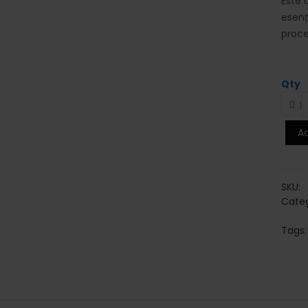
Este 
esenț
proce
Qty
Ad
SKU:
Categ
Tags: