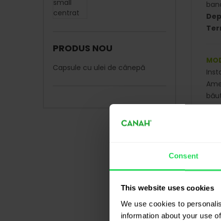
bana
Dep
Ter
PRODUS NOU
MOD
Capsule cu ulei de cânepă
Inst
Ames
băut
ant
Păst
desi
Consent
VAL
T
This website uses cookies
We use cookies to personalis
information about your use of
V