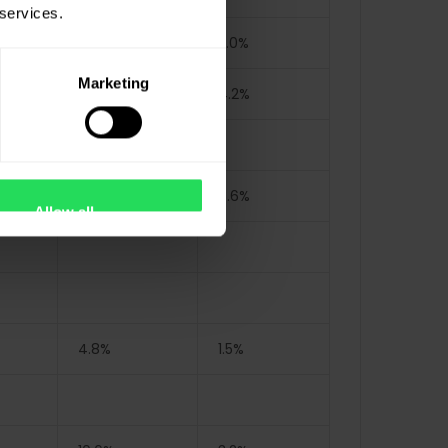
 services.
16.5%
5.0%
Marketing
14.1%
4.2%
28.5%
8.6%
Allow all
4.8%
1.5%