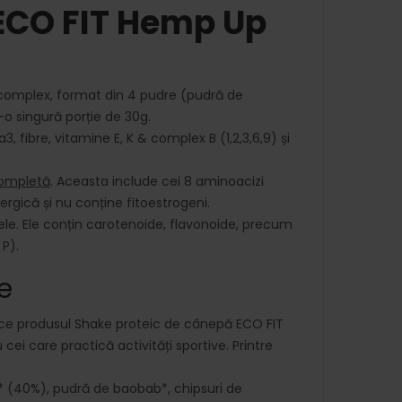
ECO FIT Hemp Up
omplex, format din 4 pudre (pudră de
-o singură porție de 30g.
 fibre, vitamine E, K & complex B (1,2,3,6,9) și
completă
. Aceasta include cei 8 aminoacizi
ergică și nu conține fitoestrogeni.
le. Ele conțin carotenoide, flavonoide, precum
 P).
e
face produsul Shake proteic de cânepă ECO FIT
ei care practică activități sportive. Printre
 (40%), pudră de baobab*, chipsuri de