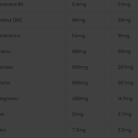
itamina B6
0.4mg
0.1mg
olatul (B9)
96mg
29mg
itamina K
54mg
16mg
alciu
188mg
56mg
otasiu
990mg
297mg
osfor
890mg
267mg
agneziu
490mg
147mg
ier
12mg
3.7mg
inc
7.2mg
2.2mg