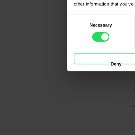
other information that you’ve
V
Consent
Necessary
Selection
G
d
-
Deny
-
-
G