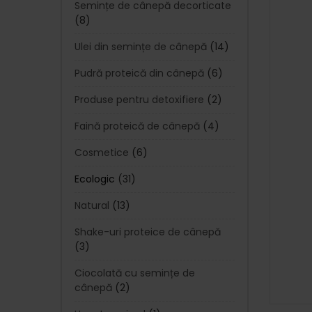
Semințe de cânepă decorticate
(8)
Ulei din semințe de cânepă
(14)
Pudră proteică din cânepă
(6)
Produse pentru detoxifiere
(2)
Faină proteică de cânepă
(4)
Cosmetice
(6)
Ecologic
(31)
Natural
(13)
Shake-uri proteice de cânepă
(3)
Ciocolată cu semințe de
cânepă
(2)