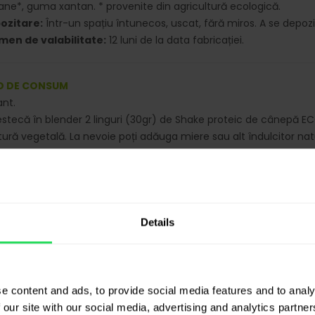
ne*, guma xantan. * provenite din agricultură ecologică.
ozitare:
Într-un spațiu întunecos, uscat, fără miros. A se depozi
men de valabilitate:
12 luni de la data fabricației.
 DE CONSUM
ant.
tecă în blender 2 linguri (30gr) de Shake proteic de cânepă E
ură vegetală. La nevoie poți adăuga miere sau alt îndulcitor na
renament.
rează produsul Shake proteic de cânepă ECO FIT Hemp Up 300 g în
gilare la frigider. Ambalajul este prevăzut cu un sigiliu încorporat,
Details
ORI NUTRIȚIONALE
abel nutritional
100gr
30gr
e content and ads, to provide social media features and to analy
 our site with our social media, advertising and analytics partn
aloare energetică
1383 Kj
415 Kj