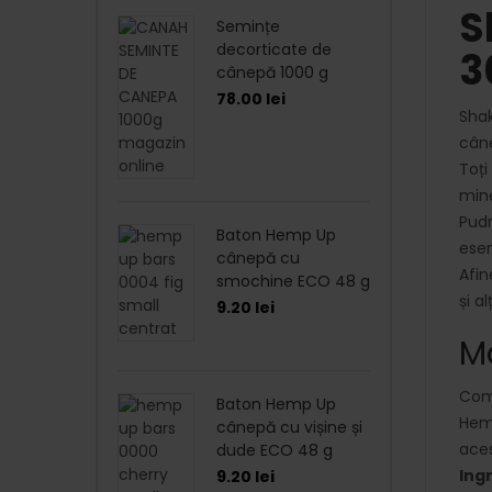
S
Semințe
decorticate de
3
cânepă 1000 g
78.00
lei
Sha
câne
Toți
mine
Pudr
Baton Hemp Up
esen
cânepă cu
Afin
smochine ECO 48 g
și a
9.20
lei
M
Comb
Baton Hemp Up
Hemp
cânepă cu vișine și
aces
dude ECO 48 g
Ing
9.20
lei