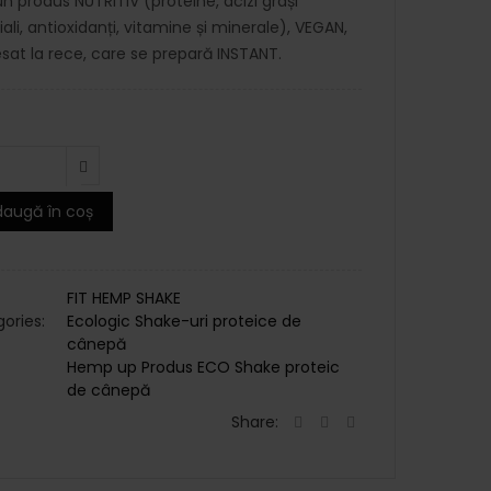
un produs NUTRITIV (proteine, acizi grași
iali, antioxidanți, vitamine și minerale), VEGAN,
sat la rece, care se prepară INSTANT.
augă în coș
FIT HEMP SHAKE
ories:
Ecologic
Shake-uri proteice de
cânepă
Hemp up
Produs ECO
Shake proteic
de cânepă
Share: