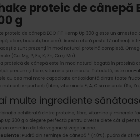
hake proteic de cânepă 
00 g
ke proteic de cânepă ECO FIT Hemp Up 300 g este un amestec c
pă, afine, baobab, banane). Acesta oferă peste 17 nutrienți într
 aceștia sunt prezenți în mod natural: proteină completă, Omega3,
rale (Ca, Mg, P, Fe, K, Zn, Cu și Mn).
a proteică de cânepă este în mod natural
bogată în proteină 
țiali precum și fibre, vitamine și minerale. Totodată, este non-al
ele au cea mai mare capacitate antioxidantă dintre toate fructe
lți nutrienți importanți (fibre, vitaminele E, A, C și minerale (Se, Zn,
ai multe ingrediente sănătoas
inația echilibrată dintre proteine, fibre, vitamine și minerale 
 Up 300 g o alegere perfectă pentru diverse diete cât și pentru c
tea amintim dietele vegane și vegetariene.
rediente:
Pudră din semințe de cânepă * (40%), pudră de afine*