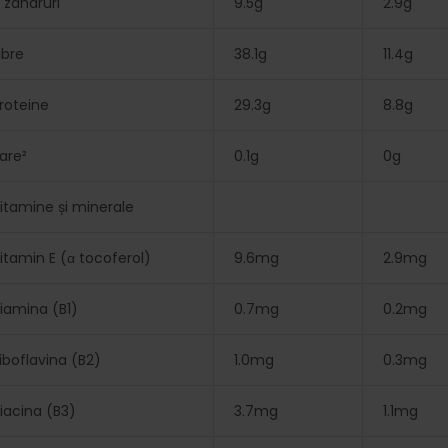
 zaharuri
9.5g
2.9g
ibre
38.1g
11.4g
roteine
29.3g
8.8g
are²
0.1g
0g
itamine și minerale
itamin E (α tocoferol)
9.6mg
2.9mg
iamina (B1)
0.7mg
0.2mg
iboflavina (B2)
1.0mg
0.3mg
iacina (B3)
3.7mg
1.1mg